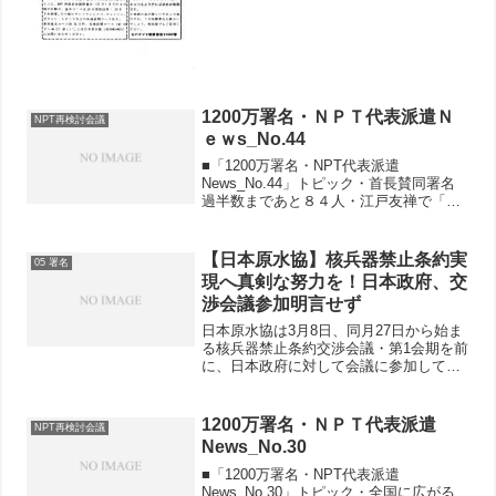
1200万署名・ＮＰＴ代表派遣Ｎ
NPT再検討会議
ｅｗs_No.44
■「1200万署名・NPT代表派遣
News_No.44」トピック・首長賛同署名
過半数まであと８４人・江戸友禅で「ゼ
ッケン」作製し、市長に要請―東京・国
分寺市・核兵器廃絶の風が吹いていると
実感―愛知・道の駅バザーで署名活動―
【日本原水協】核兵器禁止条約実
05 署名
高知100412_...
現へ真剣な努力を！日本政府、交
渉会議参加明言せず
日本原水協は3月8日、同月27日から始ま
る核兵器禁止条約交渉会議・第1会期を前
に、日本政府に対して会議に参加して条
約実現に真剣に努力するよう申し入れを
おこないました。外務省軍縮不拡散・科
学部審議官の川崎方啓（まさひろ）氏が
1200万署名・ＮＰＴ代表派遣
NPT再検討会議
対応しました。日本...
News_No.30
■「1200万署名・NPT代表派遣
News_No.30」トピック・全国に広がる