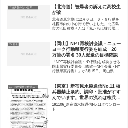
【北海道】被爆者の訴えに高校生
「核兵器のない世界を」
が涙
北海道原水協は12月６日、６・９行動を
札幌市内の中心街で行いました。北広島
市の浜田種樹さんは「私たちは核兵器を
なくすことができます。被爆国日本の署
名は大きな力を持っています。世論の力
で核兵器廃絶の国際条約を結ばせましょ
【岡山】NPT再検討会議・ニュー
05 署名
う」と署名への協力を呼...
ヨーク行動県実行委を結成 20
万筆の署名 30人派遣の目標確認
「NPT再検討会議・NY行動を成功させる
岡山県実行委員会〔略称―NPT会議・NY
行動県実行委〕」が3月15日、岡山県民
主会館で結成されました。結成会には会
への加入を決めた33の組織・団体と4人
の個人のうち、12団体・組織と2人の個
【東京】新宿原水協通信No.11 核
01 原水爆禁止世界大会
人あわせて...
兵器禁止条約、調印・批准がすす
んでいます。世界の流れは核兵器
禁止へ。日本政府は調印を！
191106_新宿原水協通信No.11ダウンロー
ド