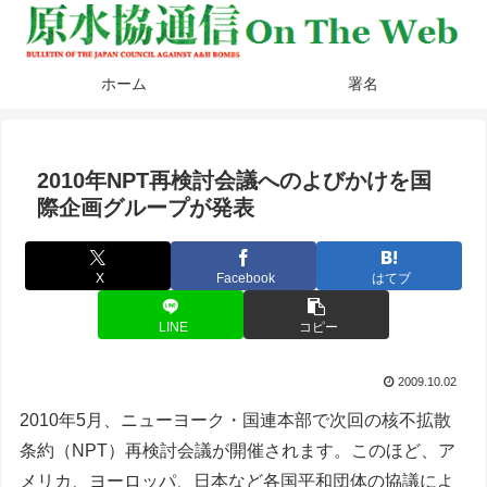
ホーム
署名
2010年NPT再検討会議へのよびかけを国
際企画グループが発表
X
Facebook
はてブ
LINE
コピー
2009.10.02
2010年5月、ニューヨーク・国連本部で次回の核不拡散
条約（NPT）再検討会議が開催されます。このほど、ア
メリカ、ヨーロッパ、日本など各国平和団体の協議によ