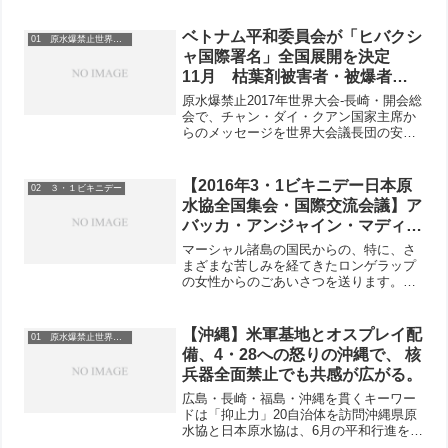
婦人、県労会議から16人が参加。昼休み
のわずかの時間でしたが45筆の署名と
593円のカンパが寄...
ベトナム平和委員会が「ヒバクシ
01 原水爆禁止世界大会
ャ国際署名」全国展開を決定
11月 枯葉剤被害者・被爆者支
援代表団 派遣へ
原水爆禁止2017年世界大会-長崎・開会総
会で、チャン・ダイ・クアン国家主席か
らのメッセージを世界大会議長団の安斎
育郎さんに手渡すベトナム平和委員会の
ドン・フイ・クオン事務局長（2017年8
月7日）ベトナム平和委員会のドン・フ
【2016年3・1ビキニデー日本原
02 ３・１ビキニデー
ィ・クォン事務...
水協全国集会・国際交流会議】ア
バッカ・アンジャイン・マディソ
ンさん（ロンゲラップ環礁・マー
マーシャル諸島の国民からの、特に、さ
シャル諸島共和国元上院議員）の
まざまな苦しみを経てきたロンゲラップ
の女性からのごあいさつを送ります。
スピーチ
1954年のブラボー実験から62年の記念行
事にお招きいただきありがとうございま
す。日本を訪れ、正義のためにたたかっ
【沖縄】米軍基地とオスプレイ配
01 原水爆禁止世界大会
ている友人のみなさん...
備、4・28への怒りの沖縄で、 核
兵器全面禁止でも共感が広がる。
広島・長崎・福島・沖縄を貫くキーワー
ドは「抑止力」20自治体を訪問沖縄県原
水協と日本原水協は、6月の平和行進を前
にした5月27日から29日までの3日間、沖