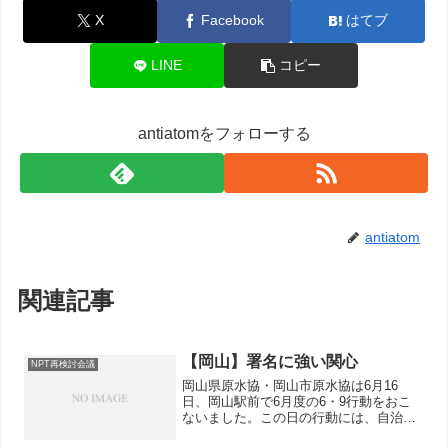
X
Facebook
はてブ
LINE
コピー
antiatomをフォローする
antiatom
関連記事
【岡山】署名に強い関心
NPT再検討会議
岡山県原水協・岡山市原水協は6月16
日、岡山駅前で6月度の6・9行動をおこ
ないました。この日の行動には、自治労
連、県医労連、高教組、平和委員会、新