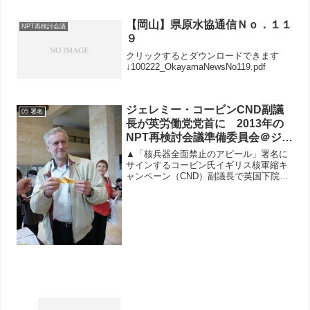
縄県本島の自治体訪問を行いました。1月
28日にオスプレイ配備反対、米軍基地の
【岡山】県原水協通信Ｎｏ．１１
NPT再検討会議
県外移設で...
９
クリックするとダウンロードできます
↓100222_OkayamaNewsNo119.pdf
ジェレミー・コービンCND副議
05 署名
長が英労働党党首に 2013年の
NPT再検討会議準備委員会＠ジュ
ネーブでは日本原水協の原爆展会
▲「核兵器全面禁止のアピール」署名に
場で「核兵器全面禁止のアピー
サインするコービン氏イギリス核軍縮キ
ャンペーン（CND）副議長で英国下院議
ル」署名にサイン
員のジェレミー・コービン氏（66）が、
9月12日おこなわれた英最大野党・労働
党の党首選で選ばれました。5月の総選挙
で労働党が惨敗を...