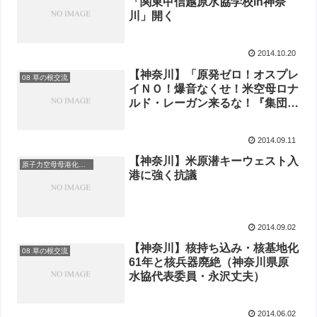
「関東甲信越原水協学校in神奈
川」開く
2014.10.20
【神奈川】「原発ゼロ！オスプレ
08 草の根交流
イＮＯ！爆音なくせ！米空母ロナ
ルド・レーガン来るな！『集団的
自衛権』反対！原子力空母いらな
い！9・21集会」に参加を
2014.09.11
【神奈川】米原潜キーウェスト入
原子力空母母港化反対
港に強く抗議
2014.09.02
【神奈川】核持ち込み・核基地化
08 草の根交流
61年と核兵器廃絶（神奈川県原
水協代表委員・永沢丈夫）
2014.06.02