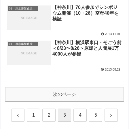
【神奈川】70人参加でシンポジ
01 原水爆禁止世界大会
ウム開催（10・26）空母40年を
検証
2013.11.01
【神奈川】横浜駅東口・そごう前
01 原水爆禁止世界大会
＜8/23〜8/26＞原爆と人間展1万
4000人が参観
2013.08.29
次のページ
前
次
1
2
3
4
5
へ
へ