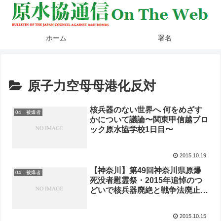
ホーム
署名
原子力空母母港化反対
核兵器のない世界へ 何をめざす
04 被爆者
かについて議論〜関東甲信越ブロ
ック原水協学校1日目〜
2015.10.19
【神奈川】第49回神奈川県原爆
04 被爆者
死没者慰霊祭・2015年追悼のつ
どいで核兵器廃絶と戦争法廃止の
ために全力あげる決意を表明
2015.10.15