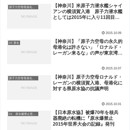
【神奈川】米原子力潜水艦シャイ
原子力空母母港化反対
アンの横須賀入港 原子力潜水艦
としては2015年に入り11回目、
通算909回目の原子力艦の入港
10/10（土）13:00〜横須賀基地ゲ
2015.10.09
ート前で抗議行動
【神奈川】「原子力空母の永久的
05 署名
母港化は許さない」「ロナルド・
レーガン来るな」の声が東京湾に
響き渡る
2015.10.07
【神奈川】原子力空母ロナルド・
原子力空母母港化反対
レーガンの横須賀入港、母港化に
対する県原水協の抗議声明
2015.10.01
【日本原水協】被爆70年を核兵
01 原水爆禁止世界大会
器廃絶の転機に『原水爆禁止
2015年世界大会の記録』発刊