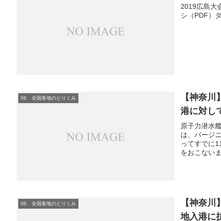
2019広島
シ（PDF）
【神奈川
06 全国各地のとりくみ
港に対し
原子力潜水
は、バージ
ってすでに1
をおこないま
【神奈川
06 全国各地のとりくみ
地入港に