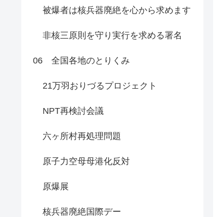
被爆者は核兵器廃絶を心から求めます
非核三原則を守り実行を求める署名
06 全国各地のとりくみ
21万羽おりづるプロジェクト
NPT再検討会議
六ヶ所村再処理問題
原子力空母母港化反対
原爆展
核兵器廃絶国際デー