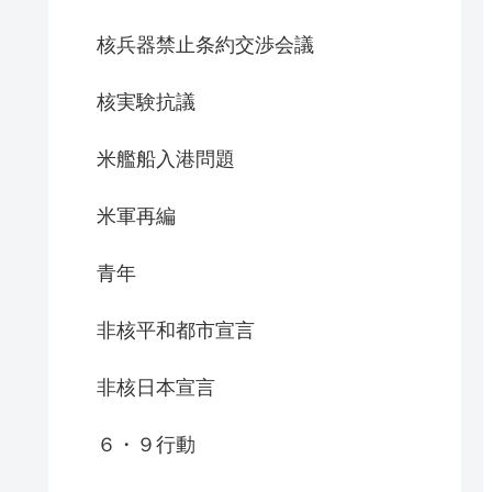
核兵器禁止条約交渉会議
核実験抗議
米艦船入港問題
米軍再編
青年
非核平和都市宣言
非核日本宣言
６・９行動