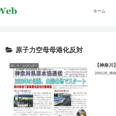
ホーム
原子力空母母港化反対
【神奈川
02 ３・１ビキニデー
200128_