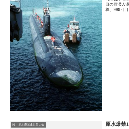
目の原潜入
算、999回目
原水爆禁止
01 原水爆禁止世界大会