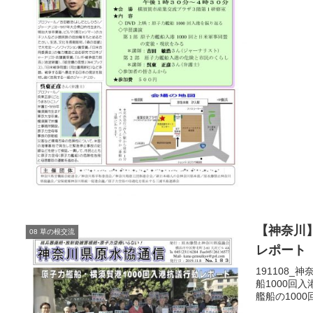
【神奈川
08 草の根交流
レポート
191108_
船1000回
艦船の100