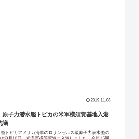
2019.11.08
】原子力潜水艦トピカの米軍横須賀基地入港
抗議
水艦トピカアメリカ海軍のロサンゼルス級原子力潜水艦の
カが9月10日、米海軍横須賀港に入港しました。今年15回