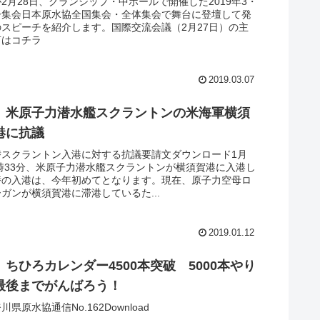
2月28日、グランシップ・中ホールで開催した2019年3・
ー集会日本原水協全国集会・全体集会で舞台に登壇して発
スピーチを紹介します。国際交流会議（2月27日）の主
言はコチラ
2019.03.07
】米原子力潜水艦スクラントンの米海軍横須
港に抗議
_原潜スクラントン入港に対する抗議要請文ダウンロード1月
0時33分、米原子力潜水艦スクラントンが横須賀港に入港し
潜の入港は、今年初めてとなります。現在、原子力空母ロ
ガンが横須賀港に滞港しているた...
2019.01.12
ちひろカレンダー4500本突破 5000本やり
最後までがんばろう！
奈川県原水協通信No.162Download