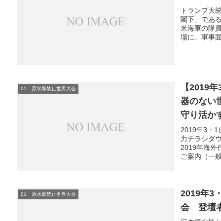
トランプ大
閣下」であ
米海軍の隊員
場に、軍事面
【2019
01 原水爆禁止世界大会
器のない
守り活か
2019年3
力チラシダウ
2019年海
ご案内（一般）
2019年
01 原水爆禁止世界大会
会 登壇