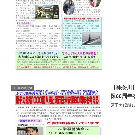
【神奈川
08 草の根交流
保60周年
原子力艦船1