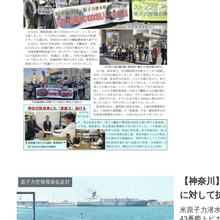
【神奈川
原子力空母母港化反対
に対して
米原子力潜
43番艦トピ