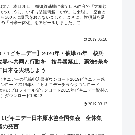
統領は、本日28日、横須賀基地に来て日米政府の「大統領
るかのように、いずも型護衛艦「かが」に乗艦し、空自と
ら500人に訓示をおこないました。まさに、横須賀を足
の「日米一体化」をアピールしました。こ...
2019.05.28
年3・1ビキニデー】2020年・被爆75年、核兵
世界へ共同と行動を 核兵器禁止、憲法9条を
す日本を実現しよう
・1ビキニデーの記録申込書ダウンロード2019ビキニデー魅
ンロード2019年3・1ビキニデーチラシダウンロード
外代表のプロフィールダウンロード2019年ビキニデー資材の
ダウンロード19022...
2019.03.13
3・1ビキニデー日本原水協全国集会・全体集
者の発言