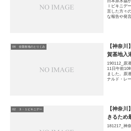
日本原水協が
Ⅰビキニデ
言した方々の
な報告や発
【神奈川
06 全国各地のとりくみ
賀基地入
190112
11日午前1
ました。原
ナルド・レー
【神奈川】
02 ３・１ビキニデー
きるため
181217_神