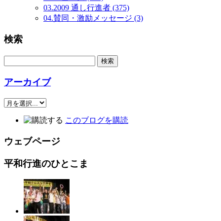
03.2009 通し行進者 (375)
04.賛同・激励メッセージ (3)
検索
アーカイブ
このブログを購読
ウェブページ
平和行進のひとこま