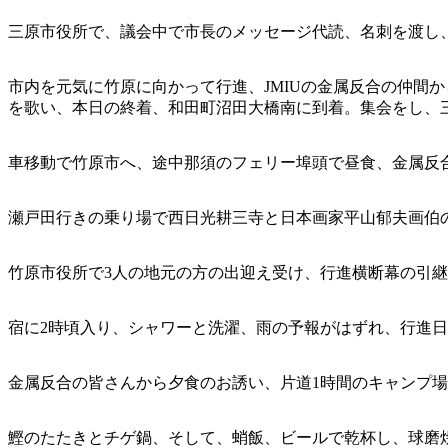
三原市役所で、議会中で市長のメッセージ代読、名刺を渡し
市内を元気に竹原に向かって行進、JMIUの金属反合の仲間
を歌い、本日の終着、和田町沼田大橋南に到着。集会をし、
車移動で竹原市へ、途中那須のフェリー埠頭で昼食、金属反
瀬戸田行きの乗り場で西日光耕三寺と日本画家平山郁夫画伯
竹原市役所で3人の地元の方の出迎え受け、行進横断幕の引
宿に2時頃入り、シャワーと洗濯、雨の予報がはずれ、行進
金属反合の皆さんから夕食のお誘い、片道1時間のキャンプ場
鰹のたたきとチゲ鍋、そして、蛸飯、ビールで乾杯し、球磨