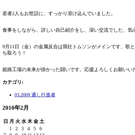
若者2人もお世話に、すっかり溶け込んでいました。
食事をしながら、詳しい自己紹介をし、深い交流でした、気
9月11日（金）の金属反合は我社トムソンがメインです、歌
ち取ろう！
姫路工場の未来が掛かった闘いです。応援よろしくお願いい
カテゴリ
:
03.2009 通し行進者
2010年2月
日
月
火
水
木
金
土
1
2
3
4
5
6