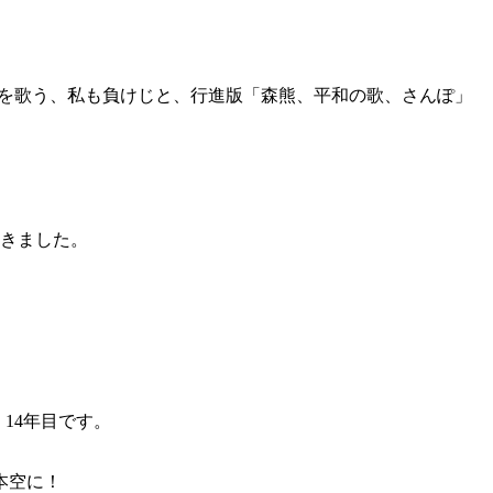
」を歌う、私も負けじと、行進版「森熊、平和の歌、さんぽ」
行きました。
14年目です。
本空に！