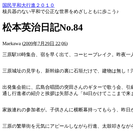
国民平和大行進２０１０
核兵器のない平和で公正な世界をめざしともに歩こう♪
松本英治日記No.84
Maekawa
(
2009年7月29日 22:06
)
三原駅10時集合、宿を早く出て、コーヒーブレイク。昨夜
三原城址の見学も、新幹線の裏に石垣だけで、建物は無し！
出発集会前に、広島合唱団の突田さんのギターで歌う会、引
通し行進者の紹介と挨拶は矢部さん「84日かけてここまで来
家族連れの参加者が。子供さんに横断幕持ってもらう、昨日か
三原の繁華街を元気にアピールしながら行進、太鼓叩きなが