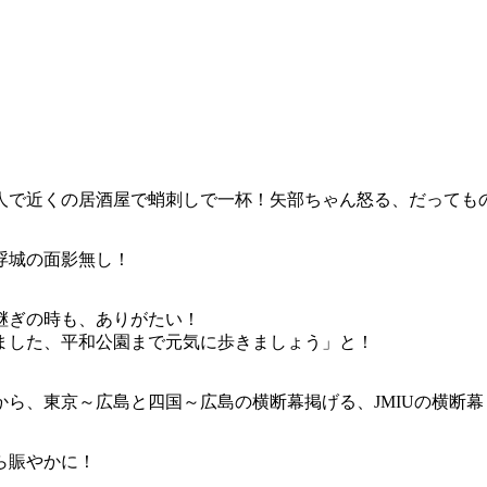
一人で近くの居酒屋で蛸刺しで一杯！矢部ちゃん怒る、だっても
浮城の面影無し！
継ぎの時も、ありがたい！
ました、平和公園まで元気に歩きましょう」と！
ら、東京～広島と四国～広島の横断幕掲げる、JMIUの横断幕
ら賑やかに！