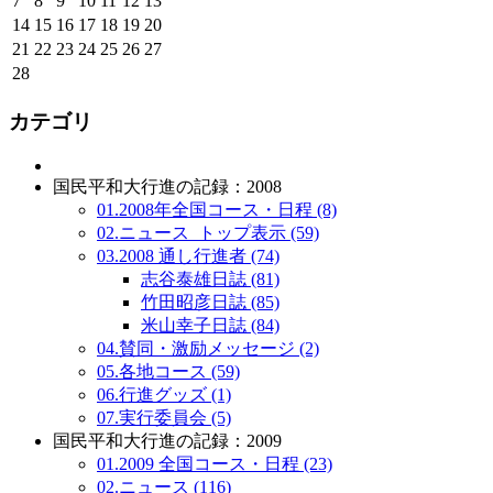
7
8
9
10
11
12
13
14
15
16
17
18
19
20
21
22
23
24
25
26
27
28
カテゴリ
国民平和大行進の記録：2008
01.2008年全国コース・日程 (8)
02.ニュース_トップ表示 (59)
03.2008 通し行進者 (74)
志谷泰雄日誌 (81)
竹田昭彦日誌 (85)
米山幸子日誌 (84)
04.賛同・激励メッセージ (2)
05.各地コース (59)
06.行進グッズ (1)
07.実行委員会 (5)
国民平和大行進の記録：2009
01.2009 全国コース・日程 (23)
02.ニュース (116)