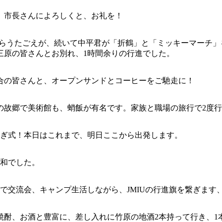
、市長さんによろしくと、お礼を！
からうたごえが、続いて中平君が「折鶴」と「ミッキーマーチ
三原の皆さんとお別れ、1時間余りの行進でした。
合の皆さんと、オープンサンドとコーヒーをご馳走に！
の故郷で美術館も、蛸飯が有名です。家族と職場の旅行で2度
継ぎ式！本日はこれまで、明日ここから出発します。
日和でした。
で交流会、キャンプ生活しながら、JMIUの行進旗を繋ぎます、
焼酎、お酒と豊富に、差し入れに竹原の地酒2本持って行き、1