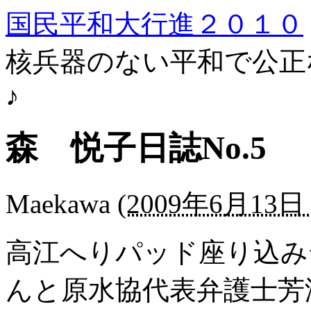
国民平和大行進２０１０
核兵器のない平和で公正
♪
森 悦子日誌No.5
Maekawa
(
2009年6月13日 
高江へりパッド座り込み
んと原水協代表弁護士芳