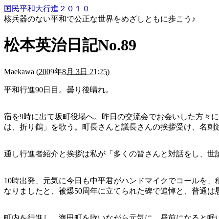
国民平和大行進２０１０
核兵器のない平和で公正な世界をめざしともに歩こう♪
松本英治日記No.89
Maekawa
(
2009年8月 3日 21:25
)
平和行進90日目。曇り後晴れ。
宿を9時に出て坂町役場へ。昨日の交流会でお会いした方々
は、折り鶴」を歌う。町長さんと議長さんの挨拶受け、名刺
通し行進者紹介と挨拶は私が「多くの皆さんと対話をし、世
10時出発、元気に今日も中平君がハンドマイクでコールを
なりましたと、被爆50周年に立てられた碑で追悼と、普通
町内を行進し、海田町を歌いながら元気に，昼前になると眠