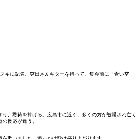
タスキに記名、突田さんギターを持って、集会前に「青い空
参り、黙祷を捧げる。広島市に近く、多くの方が被爆され亡く
道の反応が違う。
版を歌いました、追っかけ歌は盛り上がります。