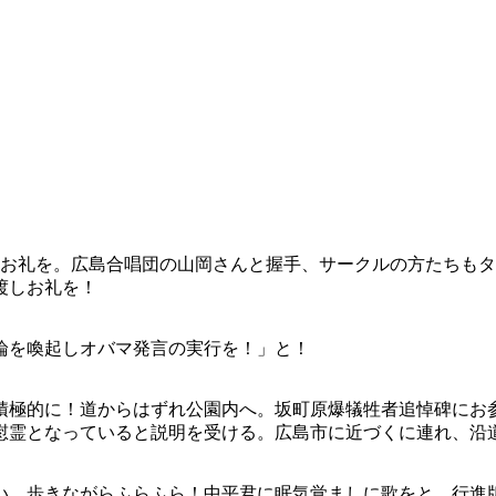
にお礼を。広島合唱団の山岡さんと握手、サークルの方たちも
渡しお礼を！
論を喚起しオバマ発言の実行を！」と！
、積極的に！道からはずれ公園内へ。坂町原爆犠牲者追悼碑にお
は慰霊となっていると説明を受ける。広島市に近づくに連れ、沿
い、歩きながらふらふら！中平君に眠気覚ましに歌をと、行進