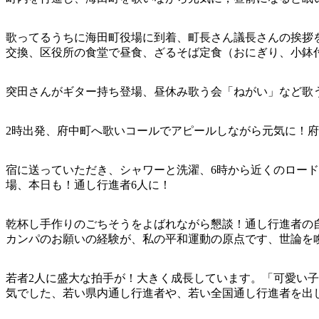
歌ってるうちに海田町役場に到着、町長さん議長さんの挨拶
交換、区役所の食堂で昼食、ざるそば定食（おにぎり、小鉢
突田さんがギター持ち登場、昼休み歌う会「ねがい」など歌
2時出発、府中町へ歌いコールでアピールしながら元気に！
宿に送っていただき、シャワーと洗濯、6時から近くのロー
場、本日も！通し行進者6人に！
乾杯し手作りのごちそうをよばれながら懇談！通し行進者の自
カンパのお願いの経験が、私の平和運動の原点です、世論を
若者2人に盛大な拍手が！大きく成長しています。「可愛い
気でした、若い県内通し行進者や、若い全国通し行進者を出