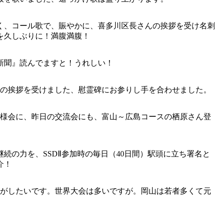
く、コール歌で、賑やかに、喜多川区長さんの挨拶を受け名刺
を久しぶりに！満腹満腹！
新聞』読んでますと！うれしい！
んの挨拶を受けました、慰霊碑にお参りし手を合わせました。
れ様会に、昨日の交流会にも、富山～広島コースの栖原さん登
続の力を、SSDⅡ参加時の毎日（40日間）駅頭に立ち署名と
介！
ながしたいです。世界大会は多いですが。岡山は若者多くて元