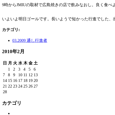
9時からJMIUの取材で広島焼きの店で飲みなおし。良く食
いよいよ明日ゴールです。長いようで短かった行進でした、
カテゴリ
:
03.2009 通し行進者
2010年2月
日
月
火
水
木
金
土
1
2
3
4
5
6
7
8
9
10
11
12
13
14
15
16
17
18
19
20
21
22
23
24
25
26
27
28
カテゴリ