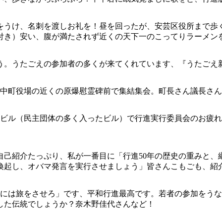
をうけ、名刺を渡しお礼を！昼を回ったが、安芸区役所まで歩
付き）安い、腹が満たされず近くの天下一のこってりラーメン
う。うたごえの参加者の多くが来てくれています、『うたごえ
府中町役場の近くの原爆慰霊碑前で集結集会。町長さん議長さ
ドビル（民主団体の多く入ったビル）で行進実行委員会のお疲
己紹介たっぷり、私が一番目に「行進50年の歴史の重みと、継
喚起し、オバマ発言を実行させましょう」皆さんこもごも、紹
子には旅をさせろ」です、平和行進最高です。若者の参加をう
した伝統でしょうか？奈木野佳代さんなど！