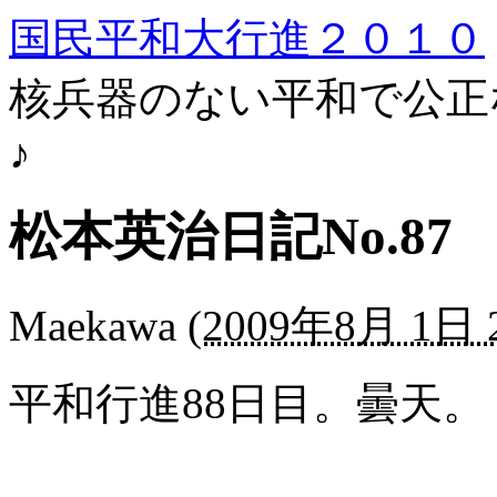
国民平和大行進２０１０
核兵器のない平和で公正
♪
松本英治日記No.87
Maekawa
(
2009年8月 1日 2
平和行進88日目。曇天。