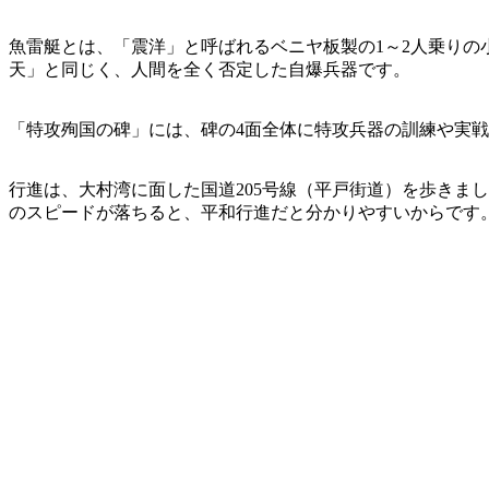
魚雷艇とは、「震洋」と呼ばれるベニヤ板製の1～2人乗りの小
天」と同じく、人間を全く否定した自爆兵器です。
「特攻殉国の碑」には、碑の4面全体に特攻兵器の訓練や実戦で
行進は、大村湾に面した国道205号線（平戸街道）を歩きま
のスピードが落ちると、平和行進だと分かりやすいからです