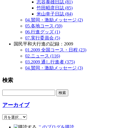
志谷泰雄日誌 (81)
竹田昭彦日誌 (85)
米山幸子日誌 (84)
04.賛同・激励メッセージ (2)
05.各地コース (59)
06.行進グッズ (1)
07.実行委員会 (5)
国民平和大行進の記録：2009
01.2009 全国コース・日程 (23)
02.ニュース (116)
03.2009 通し行進者 (375)
04.賛同・激励メッセージ (3)
検索
アーカイブ
このブログを購読