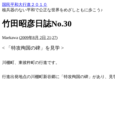
国民平和大行進２０１０
核兵器のない平和で公正な世界をめざしともに歩こう♪
竹田昭彦日誌No.30
Maekawa
(
2009年8月 2日 21:27
)
< 「特攻殉国の碑」を見学 >
川棚町、東彼杵町の行進です。
行進出発地点の川棚町新谷郷に「特攻殉国の碑」があり、見