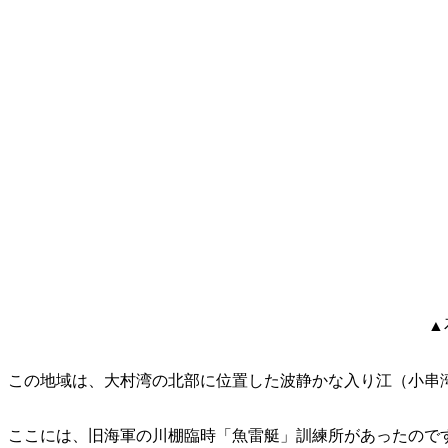
▲
この地域は、大村湾の北部に位置した波静かな入り江（小串
ここには、旧海軍の川棚臨時「魚雷艇」訓練所があったので