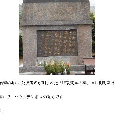
石碑の4面に死没者名が刻まれた「特攻殉国の碑」＝川棚町新
湾）で、ハウステンボスの近くです。
す。