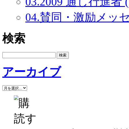
03.2009 通し行進者 (
04.賛同・激励メッセー
検索
アーカイブ