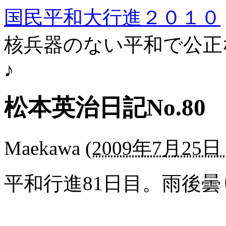
国民平和大行進２０１０
核兵器のない平和で公正
♪
松本英治日記No.80
Maekawa
(
2009年7月25日 
平和行進81日目。雨後曇