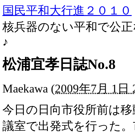
国民平和大行進２０１０
核兵器のない平和で公正
♪
松浦宜孝日誌No.8
Maekawa
(
2009年7月 1日 2
今日の日向市役所前は移
議室で出発式を行った。