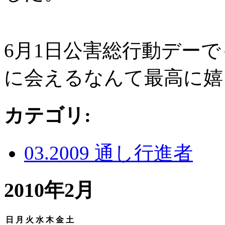
6月1日公害総行動デー
に会えるなんて最高に嬉
カテゴリ
:
03.2009 通し行進者
2010年2月
日
月
火
水
木
金
土