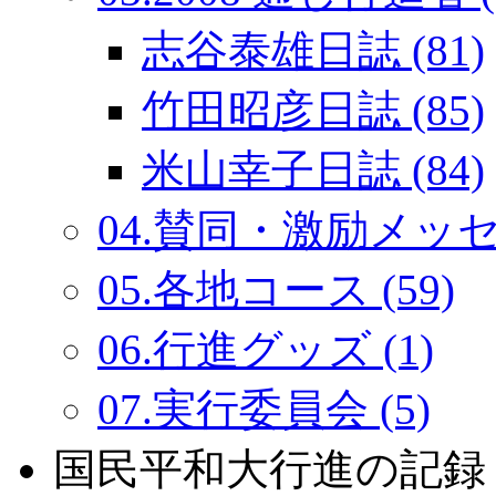
志谷泰雄日誌 (81)
竹田昭彦日誌 (85)
米山幸子日誌 (84)
04.賛同・激励メッセー
05.各地コース (59)
06.行進グッズ (1)
07.実行委員会 (5)
国民平和大行進の記録：