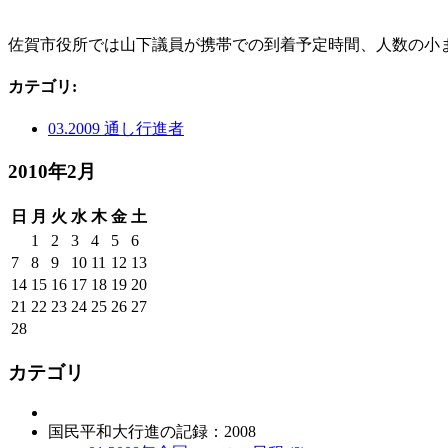
佐賀市役所では山下議員が携帯での到着予定時間、人数の小
カテゴリ
:
03.2009 通し行進者
2010年2月
日
月
火
水
木
金
土
1
2
3
4
5
6
7
8
9
10
11
12
13
14
15
16
17
18
19
20
21
22
23
24
25
26
27
28
カテゴリ
国民平和大行進の記録：2008