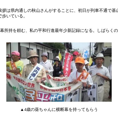
挨拶は県内通しの秋山さんがすることに、初日が列車不通で基山
で歩いている。
断幕所持を頼む、私の平和行進最年少新記録になる。しばらく
▲4歳の葵ちゃんに横断幕を持ってもらう