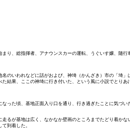
始まり、総指揮者、アナウンスカーの運転、うぐいす嬢、随行
地名のいわれなどに話がおよび、神埼（かんざき）市の「埼」
べた結果、ここの神埼に行き付いた、という風に小説でとりあ
になった頃、基地正面入り口を通り、行き過ぎたことに気づい
に走るが基地は広く、なかなか壁画のところまでたどり着かな
して到着した。