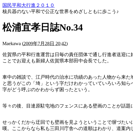
国民平和大行進２０１０
核兵器のない平和で公正な世界をめざしともに歩こう♪
松浦宜孝日誌No.34
Maekawa
(
2009年7月28日 20:42
)
佐賀県の平和行進運営は日毎の責任団体で通し行進者送迎に
ことでお迎えも新婦人佐賀県本部田中会長でした。
車中の雑談で、江戸時代の治水に功績のあった人物から来た
と思うがこの「埼」という字だけわかっていていろいろ知ら
字がどう呼ぶのかわからず困ったという。
等々の後、目達原駐屯地のフェンスにある壁画のことが話題
せっかくだから迂回でも壁画を見ようということで塀づたい
嘆。ここからなら私も三田川庁舎への道順はわかり、道案内