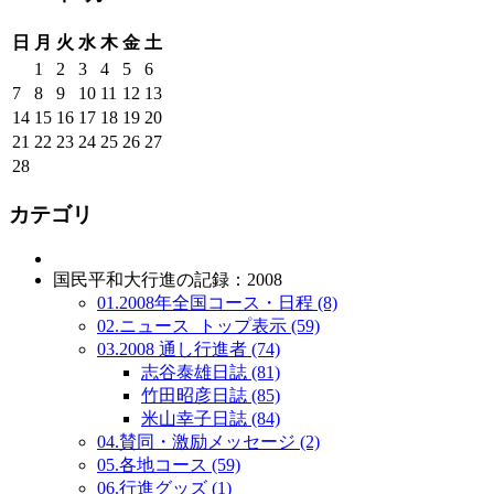
日
月
火
水
木
金
土
1
2
3
4
5
6
7
8
9
10
11
12
13
14
15
16
17
18
19
20
21
22
23
24
25
26
27
28
カテゴリ
国民平和大行進の記録：2008
01.2008年全国コース・日程 (8)
02.ニュース_トップ表示 (59)
03.2008 通し行進者 (74)
志谷泰雄日誌 (81)
竹田昭彦日誌 (85)
米山幸子日誌 (84)
04.賛同・激励メッセージ (2)
05.各地コース (59)
06.行進グッズ (1)