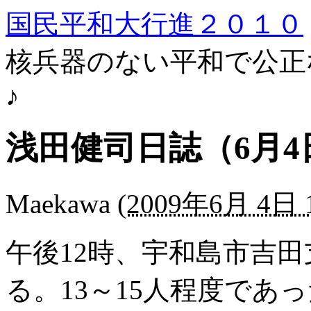
国民平和大行進２０１０
核兵器のない平和で公正
♪
浅田健司日誌（6月4
Maekawa
(
2009年6月 4日 1
午後12時、宇和島市吉
る。13～15人程度であ