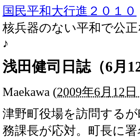
国民平和大行進２０１０
核兵器のない平和で公正
♪
浅田健司日誌（6月1
Maekawa
(
2009年6月12日 
津野町役場を訪問するが
務課長が応対。町長に署