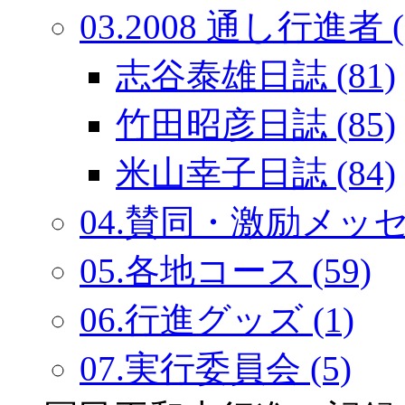
03.2008 通し行進者 (
志谷泰雄日誌 (81)
竹田昭彦日誌 (85)
米山幸子日誌 (84)
04.賛同・激励メッセー
05.各地コース (59)
06.行進グッズ (1)
07.実行委員会 (5)