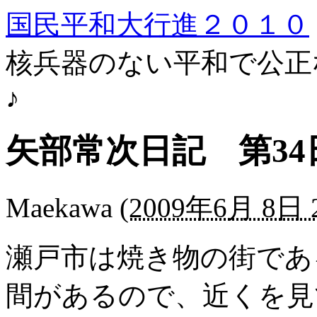
国民平和大行進２０１０
核兵器のない平和で公正
♪
矢部常次日記 第34
Maekawa
(
2009年6月 8日 2
瀬戸市は焼き物の街であ
間があるので、近くを見