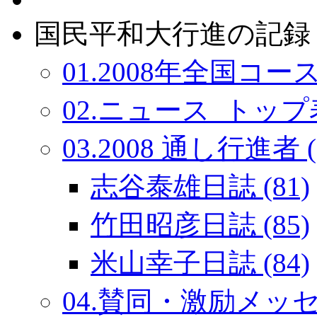
国民平和大行進の記録：
01.2008年全国コース
02.ニュース_トップ表
03.2008 通し行進者 (
志谷泰雄日誌 (81)
竹田昭彦日誌 (85)
米山幸子日誌 (84)
04.賛同・激励メッセー