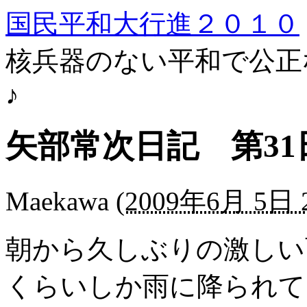
国民平和大行進２０１０
核兵器のない平和で公正
♪
矢部常次日記 第31
Maekawa
(
2009年6月 5日 2
朝から久しぶりの激しい
くらいしか雨に降られて