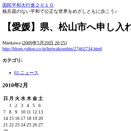
国民平和大行進２０１０
核兵器のない平和で公正な世界をめざしともに歩こう♪
【愛媛】県、松山市へ申し入
Maekawa
(
2009年5月29日 20:25
)
http://blogs.yahoo.co.jp/heiwakoushin/27462734.html
カテゴリ
:
02.ニュース
2010年2月
日
月
火
水
木
金
土
1
2
3
4
5
6
7
8
9
10
11
12
13
14
15
16
17
18
19
20
21
22
23
24
25
26
27