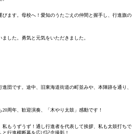
で運びます。母校へ！愛知のうたごえの仲間と握手し、行進旗の
いました。勇気と元気をいただきました。
大行進団です。途中、旧東海道街道の町並みや、本陣跡を通り、
も20周年、歓迎演奏、「木やり太鼓」感動です！
」私もうずうず！通し行進者を代表して挨拶、私も太鼓打ちで
んと行進横断幕を広げ記念撮影！