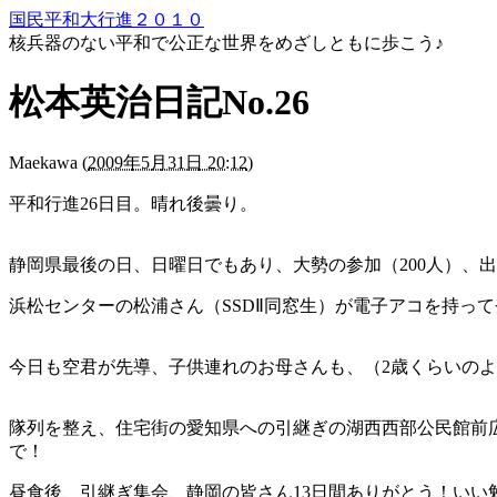
国民平和大行進２０１０
核兵器のない平和で公正な世界をめざしともに歩こう♪
松本英治日記No.26
Maekawa
(
2009年5月31日 20:12
)
平和行進26日目。晴れ後曇り。
静岡県最後の日、日曜日でもあり、大勢の参加（200人）、出
浜松センターの松浦さん（SSDⅡ同窓生）が電子アコを持っ
今日も空君が先導、子供連れのお母さんも、（2歳くらいのよ
隊列を整え、住宅街の愛知県への引継ぎの湖西西部公民館前広
で！
昼食後、引継ぎ集会、静岡の皆さん13日間ありがとう！い