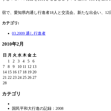
宿で、愛知県内通し行進者18人と交流会。新たな出会い、1
カテゴリ
:
03.2009 通し行進者
2010年2月
日
月
火
水
木
金
土
1
2
3
4
5
6
7
8
9
10
11
12
13
14
15
16
17
18
19
20
21
22
23
24
25
26
27
28
カテゴリ
国民平和大行進の記録：2008