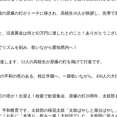
校の原爆の灯がトーチに移され、高校生10人が挨拶し、先導
と、沿道募金は何と82万円に達したとのこと！ありがとうござ
でリズムを刻み、歌いながら愛知県内へ！
行進します、12人の高校生が原爆の灯を掲げて行進です。
灯の平和の塔のある、桜丘学園へ、一路歌いながら、450人の
の塔が！出迎え！校庭で歓迎集会、原爆の灯20周年、太鼓部
、平和教育です。太鼓部の桜花太鼓「太鼓ばやしと屋台ばやし
に！お礼に「木遣り」歌を一発！大好評でした、太鼓部に皆さ