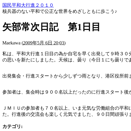
国民平和大行進２０１０
核兵器のない平和で公正な世界をめざしともに歩こう♪
矢部常次日記 第1日目
Maekawa
(
2009年5月 6日 20:03
)
私は、平和大行進１日目の為か自宅を早く出発して９時３０
の思いを新たにしました。天候は、曇り（今日１にち曇りで
出発集会・行進スタートから少しずつ雨となり、港区役所前
参加者は、集会時は９００名以上だったのに行進スタート後
ＪＭＩＵの参加者も７０名以上、いま元気な労働組合の平和
た。行進後の交流会も楽しく元気でました、９０日間頑張り
カテゴリ
: