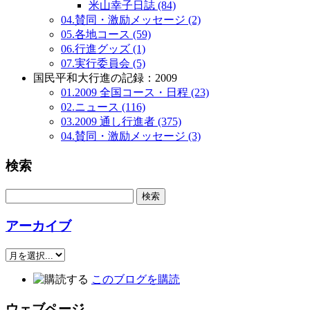
米山幸子日誌 (84)
04.賛同・激励メッセージ (2)
05.各地コース (59)
06.行進グッズ (1)
07.実行委員会 (5)
国民平和大行進の記録：2009
01.2009 全国コース・日程 (23)
02.ニュース (116)
03.2009 通し行進者 (375)
04.賛同・激励メッセージ (3)
検索
アーカイブ
このブログを購読
ウェブページ