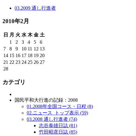
03.2009 通し行進者
2010年2月
日
月
火
水
木
金
土
1
2
3
4
5
6
7
8
9
10
11
12
13
14
15
16
17
18
19
20
21
22
23
24
25
26
27
28
カテゴリ
国民平和大行進の記録：2008
01.2008年全国コース・日程 (8)
02.ニュース_トップ表示 (59)
03.2008 通し行進者 (74)
志谷泰雄日誌 (81)
竹田昭彦日誌 (85)