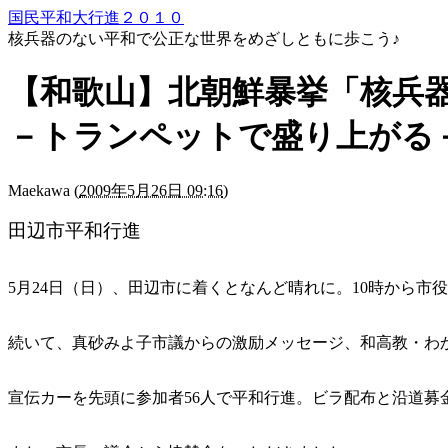
国民平和大行進２０１０
核兵器のない平和で公正な世界をめざしともに歩こう♪
【和歌山】北朝鮮暴挙「核兵器
－トランペットで盛り上がる
Maekawa
(
2009年5月26日 09:16
)
田辺市平和行進
5月24日（日）、田辺市に着くとなんど晴れに。10時から
続いて、真砂みよ子市議からの激励メッセージ、和高教・わ
宣伝カーを先頭に参加者56人で平和行進。ビラ配布と沿道