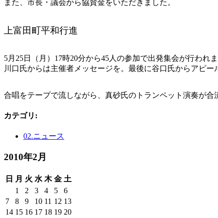
また、市長・議会から協賛金をいただきました。
上富田町平和行進
5月25日（月）17時20分から45人の参加で出発集会が行
川口氏からは主催者メッセージを。最後に谷口氏からアピー
合唱をテープで流しながら、真砂氏のトランペット演奏が合流
カテゴリ
:
02.ニュース
2010年2月
日
月
火
水
木
金
土
1
2
3
4
5
6
7
8
9
10
11
12
13
14
15
16
17
18
19
20