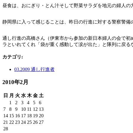
昼食は、おにぎり・とん汁そして野菜サラダを地元の婦人の
静岡県に入って感じることは、昨日の行進に対する警察警備
通し行進の高橋さん（伊東市から参加の新日本婦人の会で初
ラといれてくれ「袋が重く感動して涙が出た」と隊列に戻る
カテゴリ
:
03.2009 通し行進者
2010年2月
日
月
火
水
木
金
土
1
2
3
4
5
6
7
8
9
10
11
12
13
14
15
16
17
18
19
20
21
22
23
24
25
26
27
28