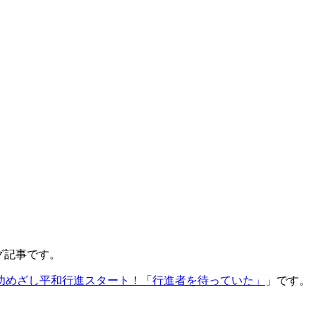
ブログ記事です。
功めざし平和行進スタート！「行進者を待っていた」
」です。