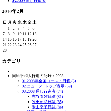
03.2009 通し行進者
2010年2月
日
月
火
水
木
金
土
1
2
3
4
5
6
7
8
9
10
11
12
13
14
15
16
17
18
19
20
21
22
23
24
25
26
27
28
カテゴリ
国民平和大行進の記録：2008
01.2008年全国コース・日程 (8)
02.ニュース_トップ表示 (59)
03.2008 通し行進者 (74)
志谷泰雄日誌 (81)
竹田昭彦日誌 (85)
米山幸子日誌 (84)