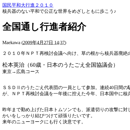
国民平和大行進２０１０
核兵器のない平和で公正な世界をめざしともに歩こう♪
全国通し行進者紹介
Maekawa
(
2009年4月27日 14:37
)
２０１０年ＮＰＴ再検討会議へ向け、草の根から核兵器廃絶
松本英治（60歳・日本のうたごえ全国協議会）
東京→広島コース
ＳＳＤⅡのうたごえ代表団の一員として参加。連続40日間
が、ＮＰＴ再検討会議を一年後に控えた今年、日本国中に核
昨年まで勤め上げた日本トムソンでも、派遣切りの攻撃に対
かいをしっかり結びつけて頑張りたいです。
来年のニューヨークにも行く決意です。