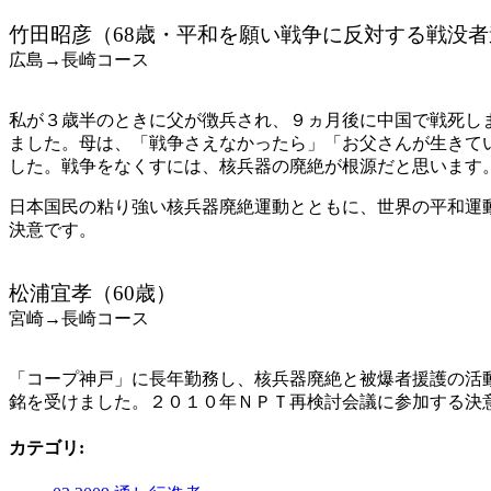
竹田昭彦（68歳・平和を願い戦争に反対する戦没
広島→長崎コース
私が３歳半のときに父が徴兵され、９ヵ月後に中国で戦死し
ました。母は、「戦争さえなかったら」「お父さんが生きて
した。戦争をなくすには、核兵器の廃絶が根源だと思います
日本国民の粘り強い核兵器廃絶運動とともに、世界の平和運
決意です。
松浦宜孝（60歳）
宮崎→長崎コース
「コープ神戸」に長年勤務し、核兵器廃絶と被爆者援護の活
銘を受けました。２０１０年ＮＰＴ再検討会議に参加する決
カテゴリ
: