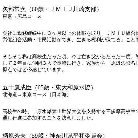
矢部常次（60歳・ＪＭＩＵ川崎支部）
東京→広島コース
会社に勤務継続中に３ヶ月以上の休暇を取り、ＪＭＩＵ組合
労働組合活動・市民活動ができ、生きる権利が保てる」こと
そもそも私は高校生だった頃、今は亡き父からたった一度、
して２年目に仲間３人で長崎に行き、家族から「原爆の恐ろ
原点ではと今感じています。
五十嵐成臣（65歳・東大和原水協）
北海道→東京コース（日本海）
高校生の時、「原水爆禁止世界大会を支持する三多摩高校生
通し行進に参加することを決意しました。
栖原秀夫（59歳・神奈川県平和委員会）