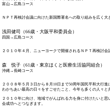
富山→広島コース
ＮＰＴ再検討会議に向けた新国際署名への取り組みを広く大
浅田健司（66歳・大阪平和委員会）
四国→広島コース
２０１０年４月、ニューヨークで開催されるＮＰＴ再検討会
森 悦子（61歳・東京ほくと医療生活協同組合）
沖縄→長崎コース
２００８年５月３日から８月10日まで50周年国民平和大行
わかちあい最高の日々をすごせたこと、今年も多くの人々と
２０１０年に向け、地域でがんばれる力を身に付けたいと思
会成功へとつなぎます。