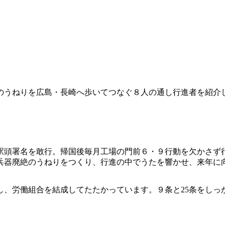
のうねりを広島・長崎へ歩いてつなぐ８人の通し行進者を紹介
の駅頭署名を敢行。帰国後毎月工場の門前６・９行動を欠かさず
兵器廃絶のうねりをつくり、行進の中でうたを響かせ、来年に
し、労働組合を結成してたたかっています。９条と25条をしっ