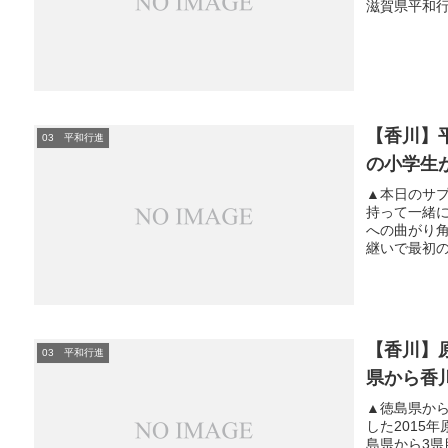
滋賀県平和行進
【香川】
03 平和行進
の小学生
▲本日のサ
持って一緒
への曲がり角
継いで最初の
【香川】
03 平和行進
県から香
▲徳島県か
した2015
島県から3県