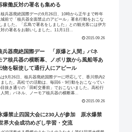
再稼働反対の署名も集める
核兵器廃絶国際デーの9月26日、10時から正午まで昨年
亀城前で「核兵器全面禁止のアピール」署名行動をおこな
加しました。「広島で署名をしました」との観光客には伊方
対の署名をお願いしました。11月1日...
2015.09.26
核兵器廃絶国際デー 「原爆と人間」パネ
モア核兵器の横断幕、ノボリ旗から風船等あ
伝物を駆使して通行人にアピール
は9月26日、核兵器廃絶国際デーに呼応して、香川県内2
しました。高松での活動は、毎回6・9行動をおこなってい
の目抜き通りの「田町交番前」でおこないました。高松行
人間」パネル、ノーモア核兵器の横断幕...
2015.09.26
原水爆禁止四国大会に230人が参加 原水爆禁
5年世界大会成功めざし学習・交流
ングで演奏する愛媛のうたごえのみなさん第61回原水爆禁