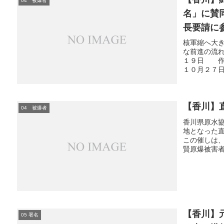
04 被爆者
名」に賛
長要請に
核軍縮へ大
な前進の流れ
１９日 作
１０月２７日
【香川】
04 被爆者
香川県原水協
地となった
この催しは
賢原爆被害者
【香川】
05 署名