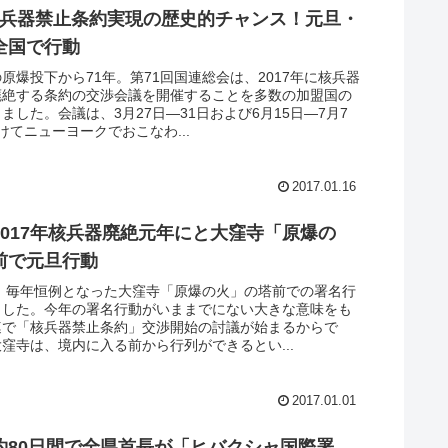
年 核兵器禁止条約実現の歴史的チャンス！元旦・
全国で行動
原爆投下から71年。第71回国連総会は、2017年に核兵器
廃絶する条約の交渉会議を開催することを多数の加盟国の
ました。会議は、3月27日―31日および6月15日―7月7
けてニューヨークでおこなわ...
2017.01.16
2017年核兵器廃絶元年にと大窪寺「原爆の
前で元旦行動
旦、毎年恒例となった大窪寺「原爆の火」の塔前での署名行
ました。今年の署名行動がいままでにない大きな意味をも
連で「核兵器禁止条約」交渉開始の討議が始まるからで
窪寺は、境内に入る前から行列ができるとい...
2017.01.01
約80日間で全県首長が「ヒバクシャ国際署