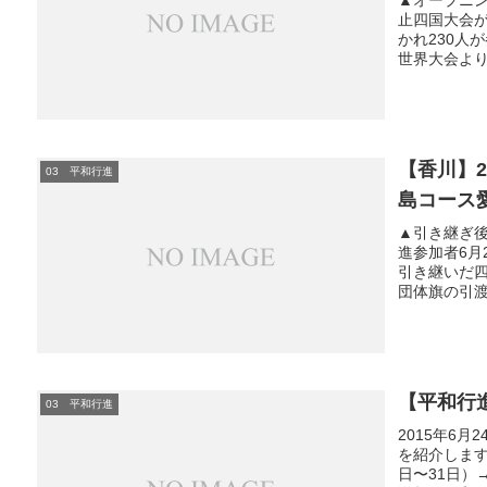
止四国大会が
かれ230人
世界大会より
【香川】
03 平和行進
島コース
▲引き継ぎ
進参加者6月
引き継いだ
団体旗の引渡
【平和行
03 平和行進
2015年6
を紹介します
日〜31日）