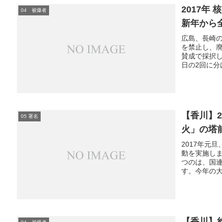
2017
04 被爆者
新年から
広島、長崎の
を禁止し、
賛成で採択し
日の2回に分
【香川】
05 署名
火」の塔
2017年元
動を実施し
つのは、国
す。今年の大
【香川】