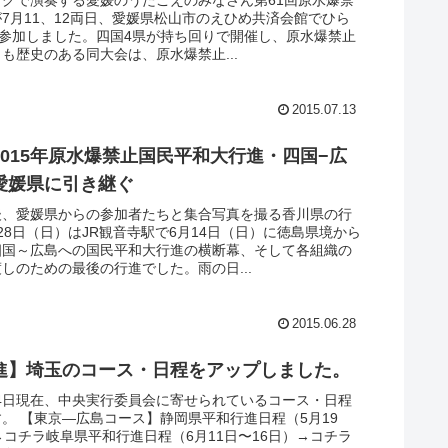
7月11、12両日、愛媛県松山市のえひめ共済会館でひら
が参加しました。四国4県が持ち回りで開催し、原水爆禁止
も歴史のある同大会は、原水爆禁止...
2015.07.13
2015年原水爆禁止国民平和大行進・四国−広
愛媛県に引き継ぐ
後、愛媛県からの参加者たちと集合写真を撮る香川県の行
28日（日）はJR観音寺駅で6月14日（日）に徳島県境から
四国～広島への国民平和大行進の横断幕、そして各組織の
しのための最後の行進でした。雨の日...
2015.06.28
進】埼玉のコース・日程をアップしました。
月24日現在、中央実行委員会に寄せられているコース・日程
。 【東京―広島コース】静岡県平和行進日程（5月19
→コチラ岐阜県平和行進日程（6月11日〜16日）→コチラ