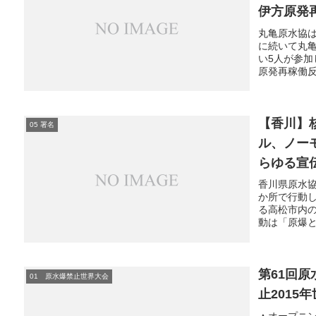
伊方原発
丸亀原水協は
に続いて丸
い5人が参
原発再稼働反
【香川】
05 署名
ル、ノー
らゆる宣
香川県原水協
か所で行動
る高松市内
動は「原爆と
第61回
01 原水爆禁止世界大会
止201
▲オープニ