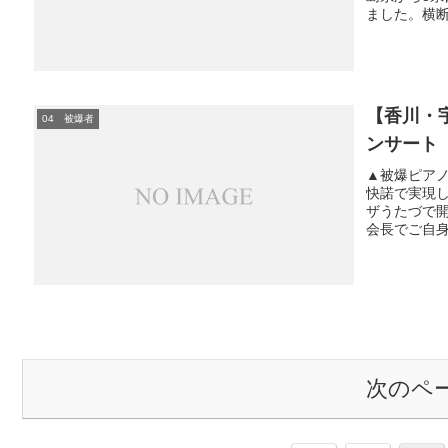
ました。横断
【香川・
04 被爆者
ンサート
▲被爆ピアノ
快諾で実現し
ザうたづで
会長でご自身
次のペ