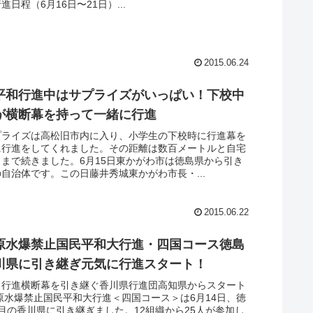
日程（6月16日〜21日）...
2015.06.24
平和行進中はサプライズがいっぱい！下校中
が横断幕を持って一緒に行進
プライズは高松旧市内に入り、小学生の下校時に行進幕を
に行進をしてくれました。その距離は数百メートルと自宅
まで続きました。6月15日東かがわ市は徳島県から引き
自治体です。この日藤井秀城東かがわ市長・...
2015.06.22
原水爆禁止国民平和大行進・四国コース徳島
川県に引き継ぎ元気に行進スタート！
ら行進横断幕を引き継ぐ香川県行進団高知県からスタート
年原水爆禁止国民平和大行進＜四国コース＞は6月14日、徳
目の香川県に引き継ぎました。12組織から25人が参加し