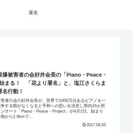
署名
爆被害者の会好井会長の「Piano・Peace・
ct」始まる！ 「花より署名」と、塩江さくらま
署名行動！
害者の会の好井会長が、世界で1000万台あるピアノを一
戦争する暇がなくなると平和への思いを決意し県内15か所
サート「Piano・Peace・Project」が4月1日、始まり
から1.8kmで...
2017.04.03