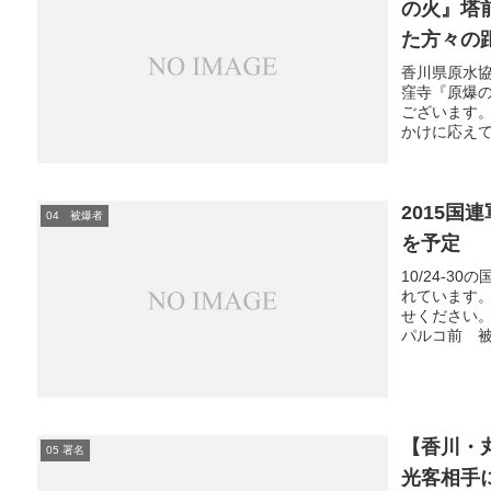
の火』塔
た方々の
香川県原水協
窪寺『原爆
ございます
かけに応えて
2015国
04 被爆者
を予定
10/24-
れています
せください。北
パルコ前 被
【香川・
05 署名
光客相手