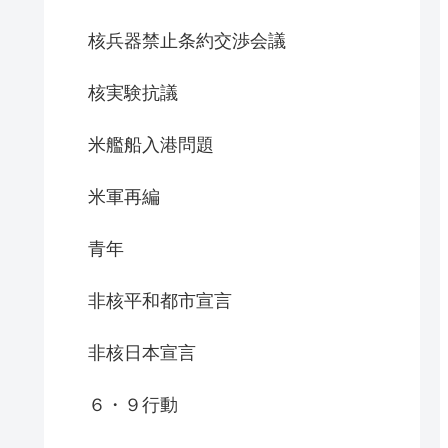
核兵器禁止条約交渉会議
核実験抗議
米艦船入港問題
米軍再編
青年
非核平和都市宣言
非核日本宣言
６・９行動