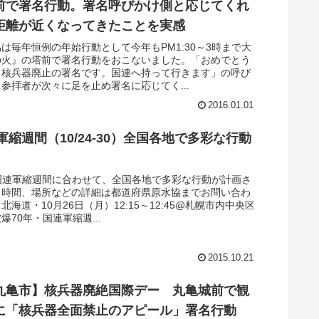
前で署名行動。署名呼びかけ側と応じてくれ
距離が近くなってきたことを実感
は毎年恒例の年始行動として今年もPM1:30～3時まで大
の火』の塔前で署名行動をおこないました。「おめでとう
。核兵器廃止の署名です。国連へ持って行きます」の呼び
参拝者が次々に足を止め署名に応じてく...
2016.01.01
連軍縮週間（10/24-30）全国各地で多彩な行動
30の国連軍縮週間に合わせて、全国各地で多彩な行動が計画さ
。時間、場所などの詳細は都道府県原水協までお問い合わ
海道・10月26日（月）12:15～12:45@札幌市内中央区
爆70年・国連軍縮週...
2015.10.21
丸亀市】核兵器廃絶国際デー 丸亀城前で観
に「核兵器全面禁止のアピール」署名行動