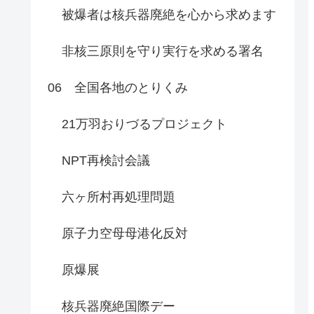
被爆者は核兵器廃絶を心から求めます
非核三原則を守り実行を求める署名
06 全国各地のとりくみ
21万羽おりづるプロジェクト
NPT再検討会議
六ヶ所村再処理問題
原子力空母母港化反対
原爆展
核兵器廃絶国際デー