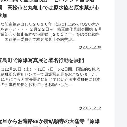
同 高松市と丸亀市では原水協と原水禁が市
参加
きな前進踏み出した２０１６年！誰にも止められない大き
を追うと・・・ ２月２２日～ 核軍縮作業部会開始 ８月
業部会が禁止条約交渉開始（２０１７年）を総会に勧告
 国連第一委員会で核兵器禁止条約交渉...
2016.12.30
直島町で原爆写真展と署名行動を展開
は12月10日（土）・11日（日）の2日間、国際的な観光
直島町総合福祉センターで原爆写真展をおこないました。
、11月に早々と首長署名に応じて頂いた濵中満町長に野本
の会事務局長とお礼に行きお願いした...
2016.12.12
元旦からお遍路88か所結願寺の大窪寺『原爆