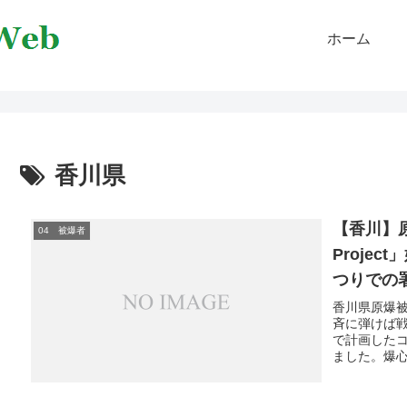
ホーム
香川県
【香川】原
04 被爆者
Proje
つりでの
香川県原爆被
斉に弾けば
で計画したコン
ました。爆心地