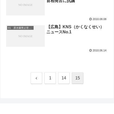
首相発言に抗議
2010.08.08
【広島】KNS（かくなくせい）
01 原水爆禁止世界大会
ニュースNo.1
2010.06.14
前
1
14
15
へ