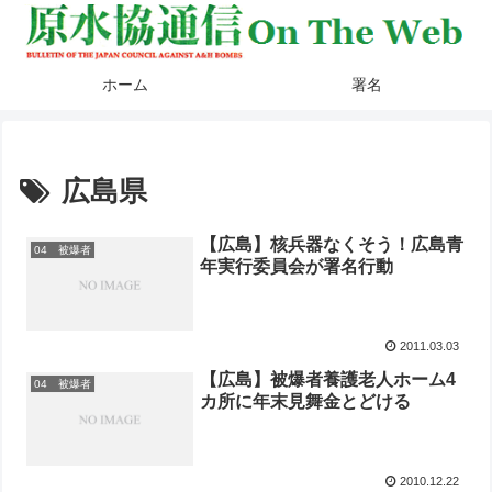
ホーム
署名
広島県
【広島】核兵器なくそう！広島青
04 被爆者
年実行委員会が署名行動
2011.03.03
【広島】被爆者養護老人ホーム4
04 被爆者
カ所に年末見舞金とどける
2010.12.22