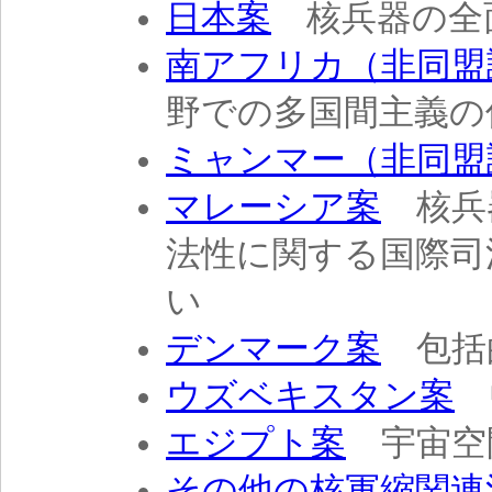
日本案
核兵器の全
南アフリカ（非同盟
野での多国間主義の
ミャンマー（非同盟
マレーシア案
核兵
法性に関する国際司
い
デンマーク案
包括
ウズベキスタン案
エジプト案
宇宙空
その他の核軍縮関連