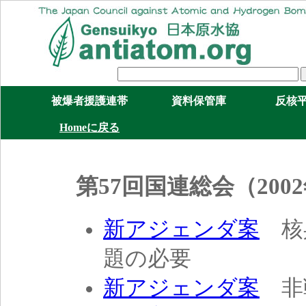
被爆者援護連帯
資料保管庫
反核
Homeに戻る
第57回国連総会（20
新アジェンダ案
核
題の必要
新アジェンダ案
非