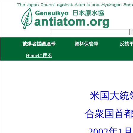
被爆者援護連帯
資料保管庫
反核
Homeに戻る
米国大統
合衆国首都
2002年1