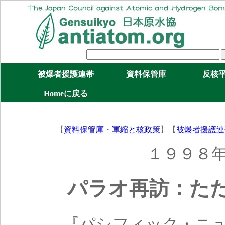
被爆者援護連帯
資料保管庫
反核
Homeに戻る
【
資料保管庫
・
軍縮と核政策
】【
被爆者援護連
１９９８
パラオ再訪：た
『パシフィック・ニ