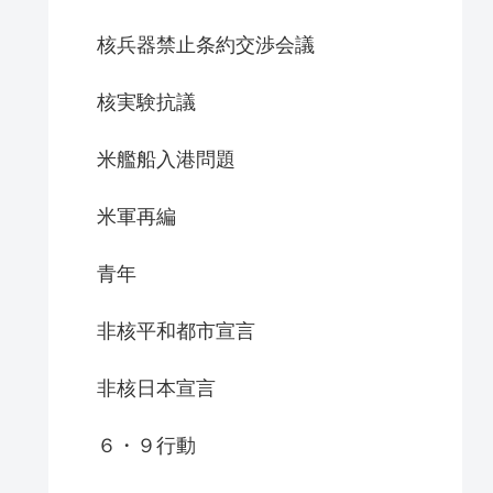
核兵器禁止条約交渉会議
核実験抗議
米艦船入港問題
米軍再編
青年
非核平和都市宣言
非核日本宣言
６・９行動