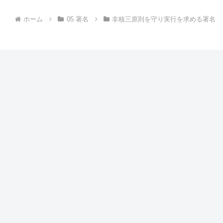
ホーム
05 署名
非核三原則を守り実行を求める署名