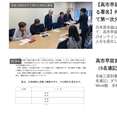
【高市早
非核三原則を守り実行を求める署名
る署名】
て第一次
日本原水協は
て、高市早苗
のオンライン
人分を提出し
高市早苗
05 署名
（5名連
非核三原則署
名連記）ダ
Word版 