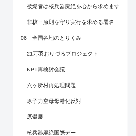
被爆者は核兵器廃絶を心から求めます
非核三原則を守り実行を求める署名
06 全国各地のとりくみ
21万羽おりづるプロジェクト
NPT再検討会議
六ヶ所村再処理問題
原子力空母母港化反対
原爆展
核兵器廃絶国際デー