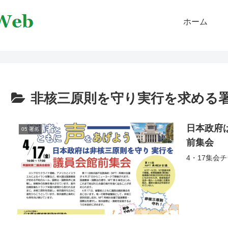
ホーム
非核三原則を守り実行を求める
日本政府
05 署名
前集会
4・17集会