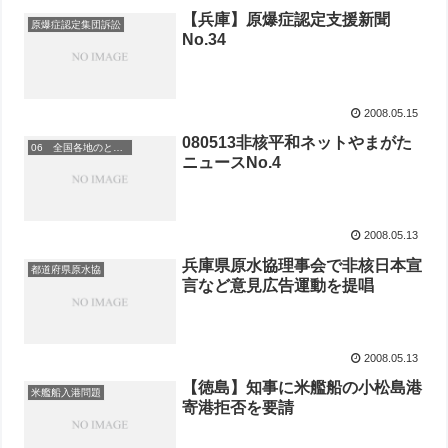
【兵庫】原爆症認定支援新聞
原爆症認定集団訴訟
No.34
2008.05.15
080513非核平和ネットやまがた
06 全国各地のとりくみ
ニュースNo.4
2008.05.13
兵庫県原水協理事会で非核日本宣
都道府県原水協
言など意見広告運動を提唱
2008.05.13
【徳島】知事に米艦船の小松島港
米艦船入港問題
寄港拒否を要請