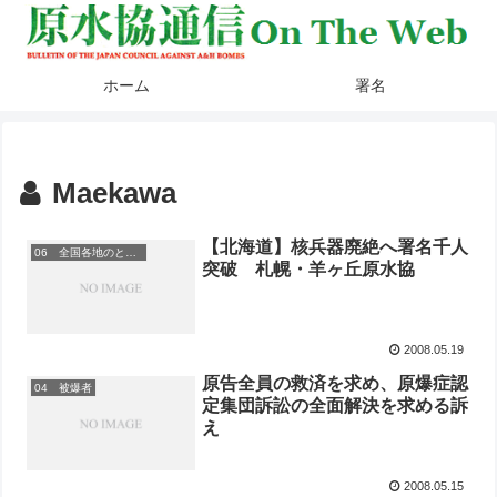
ホーム
署名
Maekawa
【北海道】核兵器廃絶へ署名千人
06 全国各地のとりくみ
突破 札幌・羊ヶ丘原水協
2008.05.19
原告全員の救済を求め、原爆症認
04 被爆者
定集団訴訟の全面解決を求める訴
え
2008.05.15